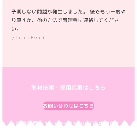
在
在
在
表
表
表
予期しない問題が発生しました。 後でもう一度や
示
示
示
り直すか、他の方法で管理者に連絡してくださ
さ
さ
さ
い。
れ
れ
れ
(status: Error)
て
て
て
い
い
い
る
る
る
画
画
画
面
面
面
取材依頼・採用応募はこちら
で
で
で
す。
す。
す。
お問い合わせはこちら
営業時間：16:00〜23:30（年中無休）