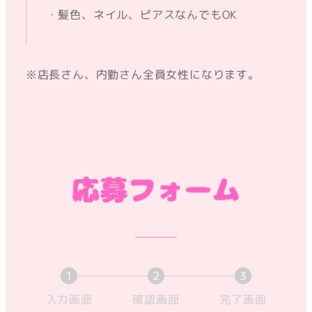
・髪色、ネイル、ピアスなんでもOK
※店長さん、内勤さん全員女性になります。
1
2
3
現
現
現
入力画面
確認画面
完了画面